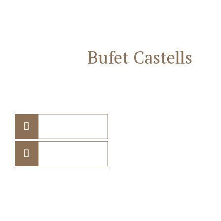
Contacta
Bufet Castells
Abogados
682 75 10 70
938 85 72 61