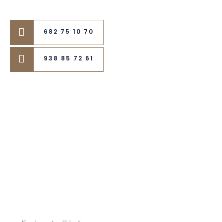
682 75 10 70
938 85 72 61
¿Hablamos?