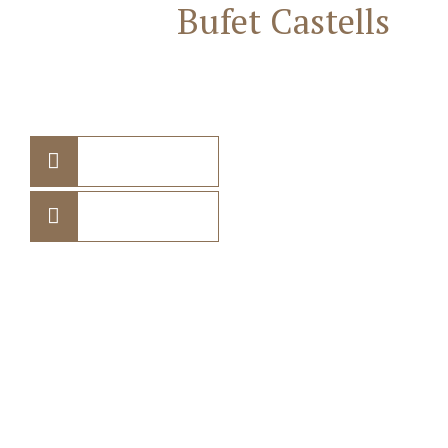
Contacta
Bufet Castells
Abogados
682 75 10 70
938 85 72 61