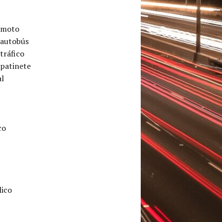
 moto
 autobús
tráfico
 patinete
al
co
lico