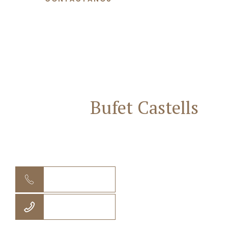
Contacta
Bufet Castells
Abogados
682 75 10 70
938 85 72 61