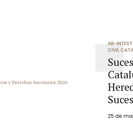
AB-INTES
CIVIL CAT
Suces
Catal
Hered
Suce
25 de ma