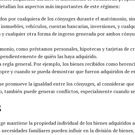
detallan los aspectos más importantes de este régimen:
dos por cualquiera de los cónyuges durante el matrimonio, sin
inmuebles, vehículos, cuentas bancarias, inversiones, y cualqui
es y cualquier otra forma de ingreso generada por ambos cón
monio, como préstamos personales, hipotecas y tarjetas de cr
ependientemente de quién las haya adquirido.
 regla general. Por ejemplo, los bienes recibidos como herenc
empre y cuando se pueda demostrar que fueron adquiridos de e
ue promueve la igualdad entre los cónyuges, al considerar qu
o, también puede generar conflictos, especialmente cuando se t
s
ge mantiene la propiedad individual de los bienes adquiridos 
necesidades familiares pueden influir en la división de bienes