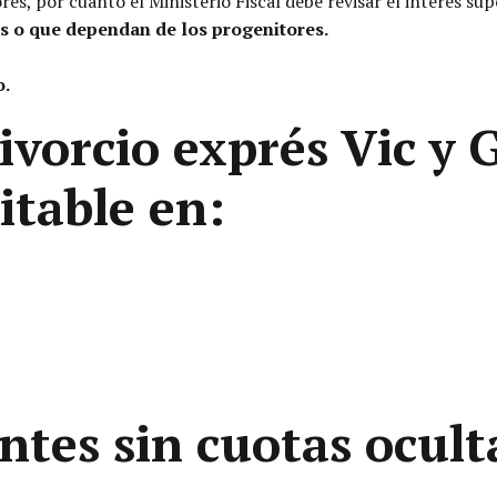
es, por cuanto el Ministerio Fiscal debe revisar el interés su
s o que dependan de los progenitores.
o.
divorcio exprés Vic y
itable en:
ntes sin cuotas ocult