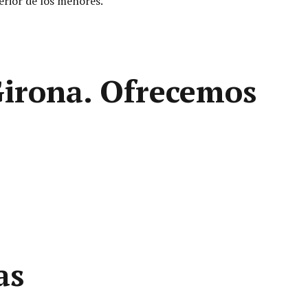
perior de los menores.
 Girona. Ofrecemos
as