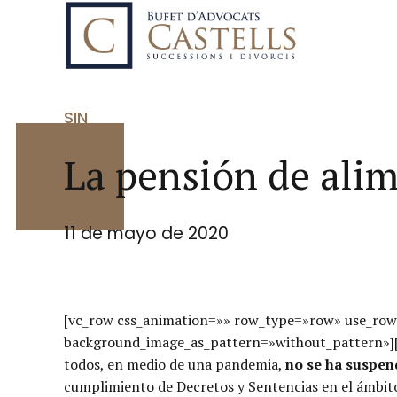
SIN
La pensión de alim
11 de mayo de 2020
[vc_row css_animation=»» row_type=»row» use_row_
background_image_as_pattern=»without_pattern»][v
todos, en medio de una pandemia,
no se ha suspend
cumplimiento de Decretos y Sentencias en el ámbito