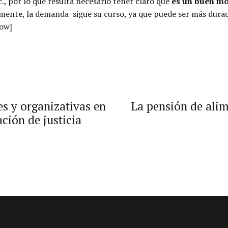
, por lo que resulta necesario tener claro que
es un buen mo
amente, la demanda sigue su curso, ya que puede ser más durad
row]
s y organizativas en
La pensión de alim
ción de justicia