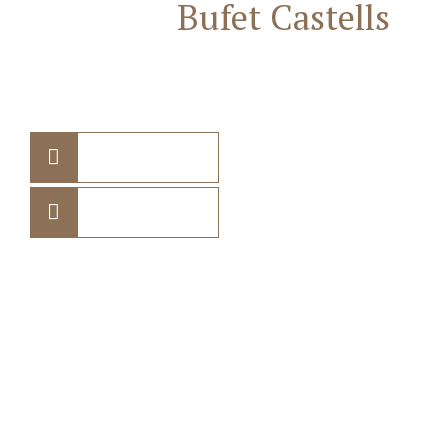
Contacta
Bufet Castells
Advocats
682 75 10 70
938 85 72 61