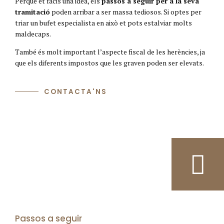
Perquè et facis una idea, els
passos a seguir per a la seva
tramitació
poden arribar a ser massa tediosos. Si optes per
triar un bufet especialista en això et pots estalviar molts
maldecaps.
També és molt important l’aspecte fiscal de les herències, ja
que els diferents impostos que les graven poden ser elevats.
CONTACTA'NS
Passos a seguir