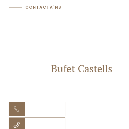
CONTACTA'NS
Contacta
Bufet Castells
Advocats
682 75 10 70
938 85 72 61