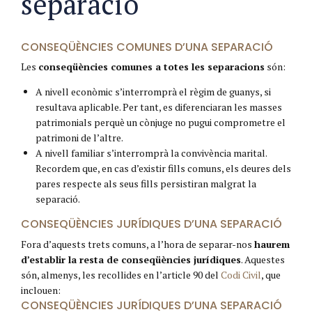
separació
CONSEQÜÈNCIES COMUNES D’UNA SEPARACIÓ
Les
conseqüències comunes a totes les separacions
són:
A nivell econòmic s’interromprà el règim de guanys, si
resultava aplicable. Per tant, es diferenciaran les masses
patrimonials perquè un cònjuge no pugui comprometre el
patrimoni de l’altre.
A nivell familiar s’interromprà la convivència marital.
Recordem que, en cas d’existir fills comuns, els deures dels
pares respecte als seus fills persistiran malgrat la
separació.
CONSEQÜÈNCIES JURÍDIQUES D’UNA SEPARACIÓ
Fora d’aquests trets comuns, a l’hora de separar-nos
haurem
d’establir la resta de conseqüències jurídiques
. Aquestes
són, almenys, les recollides en l’article 90 del
Codi Civil
, que
inclouen:
CONSEQÜÈNCIES JURÍDIQUES D’UNA SEPARACIÓ