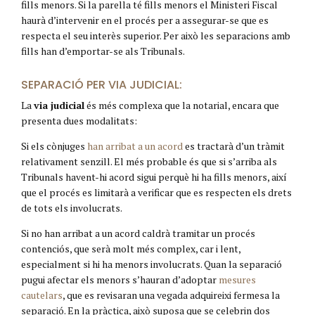
fills menors. Si la parella té fills menors el Ministeri Fiscal
haurà d’intervenir en el procés per a assegurar-se que es
respecta el seu interès superior. Per això les separacions amb
fills han d’emportar-se als Tribunals.
SEPARACIÓ PER VIA JUDICIAL:
La
via judicial
és més complexa que la notarial, encara que
presenta dues modalitats:
Si els cònjuges
han arribat a un acord
es tractarà d’un tràmit
relativament senzill. El més probable és que si s’arriba als
Tribunals havent-hi acord sigui perquè hi ha fills menors, així
que el procés es limitarà a verificar que es respecten els drets
de tots els involucrats.
Si no han arribat a un acord caldrà tramitar un procés
contenciós, que serà molt més complex, car i lent,
especialment si hi ha menors involucrats. Quan la separació
pugui afectar els menors s’hauran d’adoptar
mesures
cautelars
, que es revisaran una vegada adquireixi fermesa la
separació. En la pràctica, això suposa que se celebrin dos