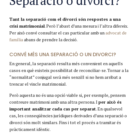
Separació o divorci?
Tant la separació com el divorci són respostes a una
crisi matrimonial
. Però l’abast d’una mesura i l’altra difereix.
Per això convé consultar el cas particular amb un
advocat de
família
abans de prendre la decisió.
CONVÉ MÉS UNA SEPARACIÓ O UN DIVORCI?
En general, la separació resulta més convenient en aquells
casos en què existeix possibilitat de reconciliar-se. Tornar a la
“normalitat” conjugal serà més senzill si no hem arribat a
trencar el vincle matrimonial.
Però aquesta no és una opció viable si, per exemple, pensem
contreure matrimoni amb una altra persona. I
per això és
important analitzar cada cas per separat
. En qualsevol
cas, les conseqüències jurídiques derivades d’una separació o
divorci són molt similars. Fins i tot el procés a tramitar és
pràcticament idèntic.