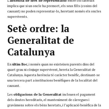
L’
absència de dret de representació
entre col·laterals
implica que si un oncle ha premort, els seus fills (cosins del
causant) no poden representar-lo, heretant només els oncles
supervivents.
Setè ordre: la
Generalitat de
Catalunya
En
últim lloc
, i només quan no existeixen parents dins del
quart grau ni cònjuge supervivent, hereta la Generalitat de
Catalunya. Aquesta herència té caràcter benèfic, destinant-se
una tercera part a institucions benèfiques de la localitat del
causant.
Les
obligacions de la Generalitat
inclouen el pagament
dels deutes hereditaris, el manteniment de càrregues i
gravàmens sobre els béns heretats, i l’aplicació benèfica de la