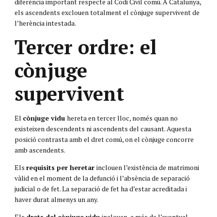
diferència important respecte al Codi Civil comú. A Catalunya,
els ascendents exclouen totalment el cònjuge supervivent de
l’herència intestada.
Tercer ordre: el
cònjuge
supervivent
El
cònjuge vidu
hereta en tercer lloc, només quan no
existeixen descendents ni ascendents del causant. Aquesta
posició contrasta amb el dret comú, on el cònjuge concorre
amb ascendents.
Els
requisits per heretar
inclouen l’existència de matrimoni
vàlid en el moment de la defunció i l’absència de separació
judicial o de fet. La separació de fet ha d’estar acreditada i
haver durat almenys un any.
Els
drets del cònjuge vidu
inclouen, a més de l’eventual