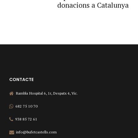
donacions a Catalunya
CONTACTE
Rambla Hospital 6, 1r, Despatx 4, Vic.
682 75 10 70
938 85 72 61
info@bufetcastells.com