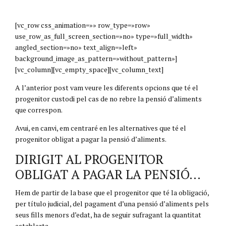
[vc_row css_animation=»» row_type=»row»
use_row_as_full_screen_section=»no» type=»full_width»
angled_section=»no» text_align=»left»
background_image_as_pattern=»without_pattern»]
[vc_column][vc_empty_space][vc_column_text]
A l’anterior post vam veure les diferents opcions que té el
progenitor custodi pel cas de no rebre la pensió d’aliments
que correspon.
Avui, en canvi, em centraré en les alternatives que té el
progenitor obligat a pagar la pensió d’aliments.
DIRIGIT AL PROGENITOR
OBLIGAT A PAGAR LA PENSIÓ…
Hem de partir de la base que el progenitor que té la obligació,
per título judicial, del pagament d’una pensió d’aliments pels
seus fills menors d’edat, ha de seguir sufragant la quantitat
establerta.