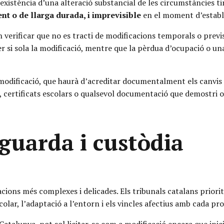
’existència d’una alteració substancial de les circumstàncies 
nt o de llarga durada, i imprevisible
en el moment d’establi
 verificar que no es tracti de modificacions temporals o previ
er si sola la modificació, mentre que la pèrdua d’ocupació o u
a modificació, que haurà d’acreditar documentalment els canvis a
ertificats escolars o qualsevol documentació que demostri ob
 guarda i custòdia
acions més complexes i delicades. Els tribunals catalans priori
olar, l’adaptació a l’entorn i els vincles afectius amb cada pr