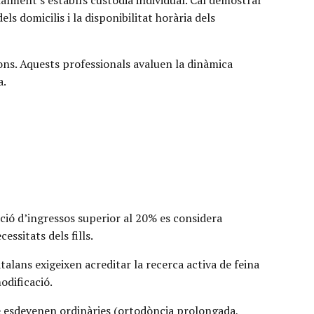
alment s’establís custòdia individual. Cal demostrar
ls domicilis i la disponibilitat horària dels
ons. Aquests professionals avaluen la dinàmica
a.
ució d’ingressos superior al 20% es considera
essitats dels fills.
atalans exigeixen acreditar la recerca activa de feina
odificació.
 esdevenen ordinàries (ortodòncia prolongada,