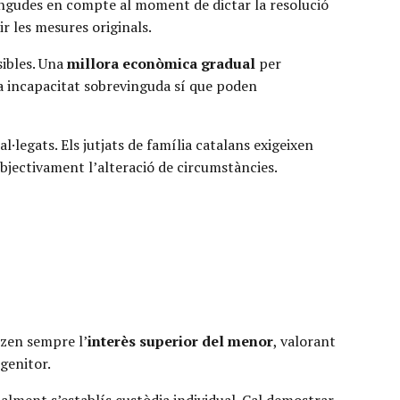
tingudes en compte al moment de dictar la resolució
r les mesures originals.
sibles. Una
millora econòmica gradual
per
na incapacitat sobrevinguda sí que poden
l·legats. Els jutjats de família catalans exigeixen
jectivament l’alteració de circumstàncies.
tzen sempre l’
interès superior del menor
, valorant
ogenitor.