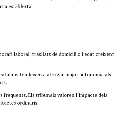
ntia establerta.
orari laboral, trasllats de domicili o l’edat creixent
ts catalans tendeixen a atorgar major autonomia als
rs.
s freqüents. Els tribunals valoren l’impacte dels
tactes ordinaris.