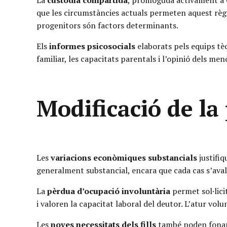
La
custòdia compartida
, promoguda activament a Ca
que les circumstàncies actuals permeten aquest règim i
progenitors són factors determinants.
Els
informes psicosocials
elaborats pels equips tè
familiar, les capacitats parentals i l’opinió dels m
Modificació de la
Les
variacions econòmiques substancials
justifi
generalment substancial, encara que cada cas s’avalua
La
pèrdua d’ocupació involuntària
permet sol·lici
i valoren la capacitat laboral del deutor. L’atur vol
Les
noves necessitats dels fills
també poden fonam