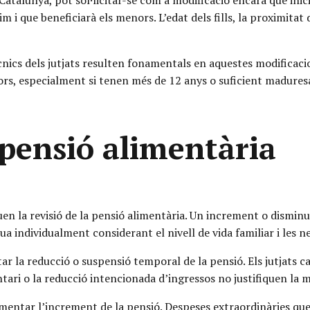
talunya, pot sol·licitar-se com a modificació encara que inici
 que beneficiarà els menors. L’edat dels fills, la proximitat de
cnics dels jutjats resulten fonamentals en aquestes modificaci
enors, especialment si tenen més de 12 anys o suficient madures
 pensió alimentària
quen la revisió de la pensió alimentària. Un increment o dismin
 individualment considerant el nivell de vida familiar i les nec
tar la reducció o suspensió temporal de la pensió. Els jutjats c
untari o la reducció intencionada d’ingressos no justifiquen la m
entar l’increment de la pensió. Despeses extraordinàries que