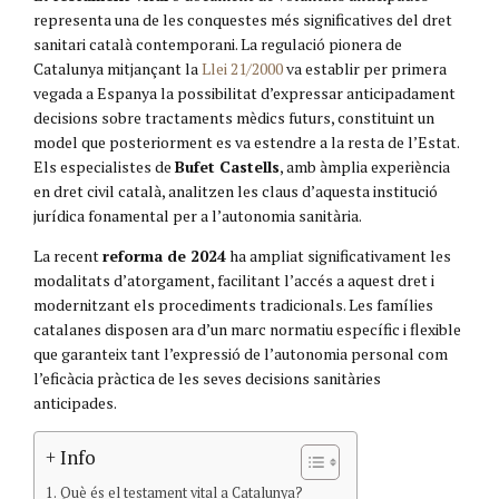
representa una de les conquestes més significatives del dret
sanitari català contemporani. La regulació pionera de
Catalunya mitjançant la
Llei 21/2000
va establir per primera
vegada a Espanya la possibilitat d’expressar anticipadament
decisions sobre tractaments mèdics futurs, constituint un
model que posteriorment es va estendre a la resta de l’Estat.
Els especialistes de
Bufet Castells
, amb àmplia experiència
en dret civil català, analitzen les claus d’aquesta institució
jurídica fonamental per a l’autonomia sanitària.
La recent
reforma de 2024
ha ampliat significativament les
modalitats d’atorgament, facilitant l’accés a aquest dret i
modernitzant els procediments tradicionals. Les famílies
catalanes disposen ara d’un marc normatiu específic i flexible
que garanteix tant l’expressió de l’autonomia personal com
l’eficàcia pràctica de les seves decisions sanitàries
anticipades.
+ Info
Què és el testament vital a Catalunya?