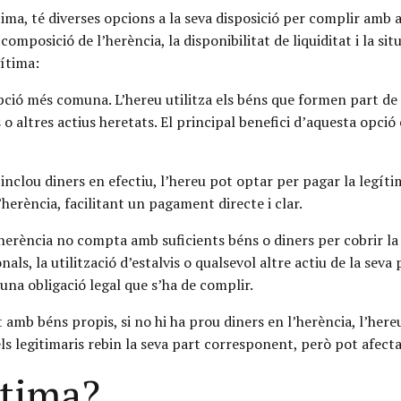
ma, té diverses opcions a la seva disposició per complir amb aq
posició de l’herència, la disponibilitat de liquiditat i la sit
gítima:
pció més comuna. L’hereu utilitza els béns que formen part de
s o altres actius heretats. El principal benefici d’aquesta opci
 inclou diners en efectiu, l’hereu pot optar per pagar la legíti
’herència, facilitant un pagament directe i clar.
herència no compta amb suficients béns o diners per cobrir la 
als, la utilització d’estalvis o qualsevol altre actiu de la seva
una obligació legal que s’ha de complir.
amb béns propis, si no hi ha prou diners en l’herència, l’hereu
s legitimaris rebin la seva part corresponent, però pot afectar
ítima?