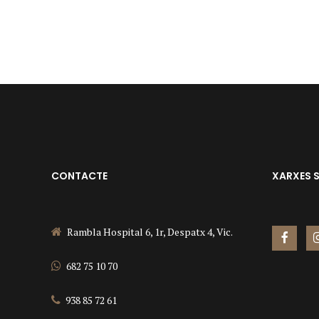
CONTACTE
XARXES 
Rambla Hospital 6, 1r, Despatx 4, Vic.
682 75 10 70
938 85 72 61