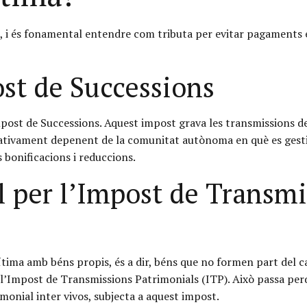
, i és fonamental entendre com tributa per evitar pagaments e
ost de Successions
Impost de Successions. Aquest impost grava les transmissions de
icativament depenent de la comunitat autònoma en què es gestio
 bonificacions i reduccions.
l per l’Impost de Transm
gítima amb béns propis, és a dir, béns que no formen part del ca
l’Impost de Transmissions Patrimonials (ITP). Això passa per
imonial inter vivos, subjecta a aquest impost.