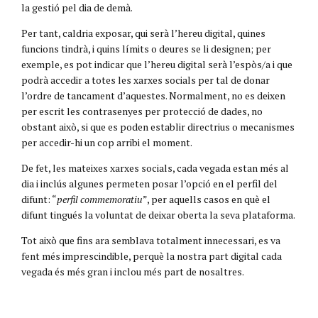
la gestió pel dia de demà.
Per tant, caldria exposar, qui serà l’hereu digital, quines
funcions tindrà, i quins límits o deures se li designen; per
exemple, es pot indicar que l’hereu digital serà l’espòs/a i que
podrà accedir a totes les xarxes socials per tal de donar
l’ordre de tancament d’aquestes. Normalment, no es deixen
per escrit les contrasenyes per protecció de dades, no
obstant això, si que es poden establir directrius o mecanismes
per accedir-hi un cop arribi el moment.
De fet, les mateixes xarxes socials, cada vegada estan més al
dia i inclús algunes permeten posar l’opció en el perfil del
difunt: “
perfil commemoratiu
”, per aquells casos en què el
difunt tingués la voluntat de deixar oberta la seva plataforma.
Tot això que fins ara semblava totalment innecessari, es va
fent més imprescindible, perquè la nostra part digital cada
vegada és més gran i inclou més part de nosaltres.