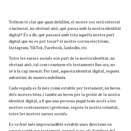
Tothom té clar que quan defallim, el nostre cos serà enterrat
o incinerat, no obstant això, què passa amb la nostra identitat
digital? És a dir, què passarà amb tota aquella nostra part
digital que no es pot tocar? el nostre correu electrònic,
Instagram, TikTok, Facebook, Linkedin, etc.
Totes les xarxes socials son part de la nostra identitat, no
obstant això, tal com coneixem els testaments fins ara, no
se’n fa cap menció. Per tant, aquesta identitat digital, segueix
subsistint de manera indefinida.
Cada vegada es fa més comú establir per testament, un hereu
dels nostres béns, i també un hereu per la gestió de la nostra
identitat digital, a fi que una persona pugui tenir accés a les
nostres contrasenyes i gestionar, segons la nostra voluntat,
totes les nostres xarxes socials.
Es va fent més imprescindible establir unes directrius en
aquest sentit per testament, perquè si no, els familiars del