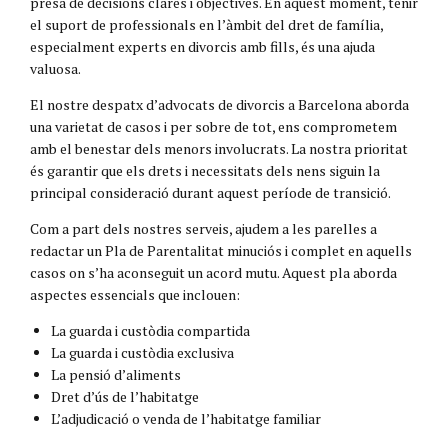
presa de decisions clares i objectives. En aquest moment, tenir
el suport de professionals en l’àmbit del dret de família,
especialment experts en divorcis amb fills, és una ajuda
valuosa.
El nostre despatx d’advocats de divorcis a Barcelona aborda
una varietat de casos i per sobre de tot, ens comprometem
amb el benestar dels menors involucrats. La nostra prioritat
és garantir que els drets i necessitats dels nens siguin la
principal consideració durant aquest període de transició.
Com a part dels nostres serveis, ajudem a les parelles a
redactar un Pla de Parentalitat minuciós i complet en aquells
casos on s’ha aconseguit un acord mutu. Aquest pla aborda
aspectes essencials que inclouen:
La guarda i custòdia compartida
La guarda i custòdia exclusiva
La pensió d’aliments
Dret d’ús de l’habitatge
L’adjudicació o venda de l’habitatge familiar