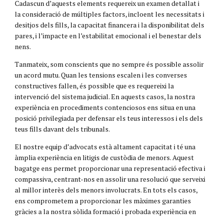
Cadascun d’aquests elements requereix un examen detallat i
la consideració de múltiples factors, incloent les necessitats i
desitjos dels fills, la capacitat financera i la disponibilitat dels
pares, i l’impacte en l’estabilitat emocional i el benestar dels
nens.
Tanmateix, som conscients que no sempre és possible assolir
un acord mutu. Quan les tensions escalen i les converses
constructives fallen, és possible que es requereixi la
intervenció del sistema judicial. En aquests casos, la nostra
experiència en procediments contenciosos ens situa en una
posició privilegiada per defensar els teus interessos i els dels
teus fills davant dels tribunals.
El nostre equip d’advocats està altament capacitat i té una
àmplia experiència en litigis de custòdia de menors. Aquest
bagatge ens permet proporcionar una representació efectiva i
compassiva, centrant-nos en assolir una resolució que serveixi
al millor interès dels menors involucrats. En tots els casos,
ens comprometem a proporcionar les màximes garanties
gràcies a la nostra sòlida formació i probada experiència en