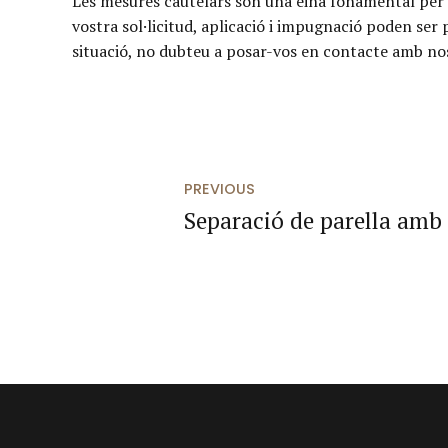
Les mesures cautelars són una eina fonamental per pro
vostra sol·licitud, aplicació i impugnació poden ser
situació, no dubteu a posar-vos en contacte amb nos
PREVIOUS
Separació de parella amb f