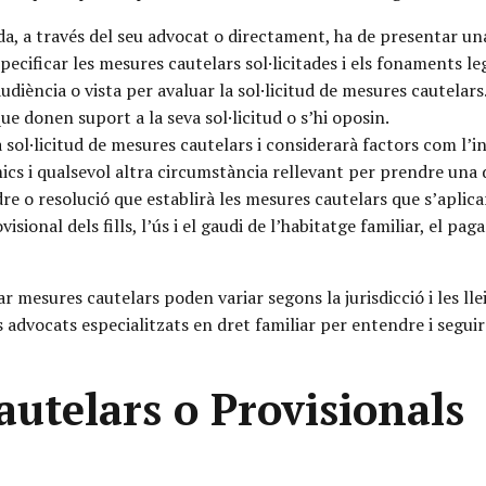
a, a través del seu advocat o directament, ha de presentar una
especificar les mesures cautelars sol·licitades i els fonaments le
diència o vista per avaluar la sol·licitud de mesures cautelars
e donen suport a la seva sol·licitud o s’hi oposin.
 sol·licitud de mesures cautelars i considerarà factors com l’int
mics i qualsevol altra circumstància rellevant per prendre una d
e o resolució que establirà les mesures cautelars que s’aplica
sional dels fills, l’ús i el gaudi de l’habitatge familiar, el p
itar mesures cautelars poden variar segons la jurisdicció i les ll
 advocats especialitzats en dret familiar per entendre i segui
utelars o Provisionals