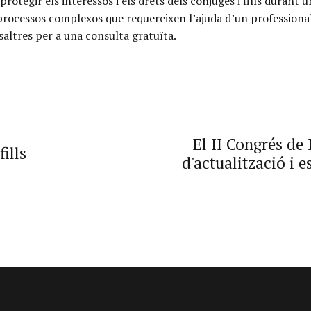
tegir els interessos i els drets dels cònjuges i fills durant u
 processos complexos que requereixen l’ajuda d’un professional
altres per a una consulta gratuïta.
El II Congrés de 
ills
d'actualització i e