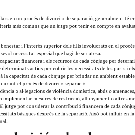
ars en un procés de divorci o de separació, generalment té en 
 criteris més comuns que un jutge pot tenir en compte en avalu
 benestar i l’interès superior dels fills involucrats en el procé
sevol necessitat especial que hagi de ser atesa.
 capacitat financera i els recursos de cada cònjuge per determ
eterminats actius per cobrir les necessitats de les parts i els 
 la capacitat de cada cònjuge per brindar un ambient estable i 
 durant el procés de divorci o separació.
idència o al·legacions de violència domèstica, abús o amenaces,
drien implementar mesures de restricció, allunyament o altres m
El jutge pot considerar la contribució financera de cada cònju
essitats bàsiques després de la separació. Això pot influir en la
nal.