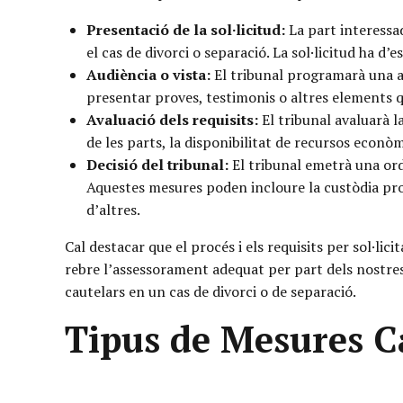
Presentació de la sol·licitud:
La part interessad
el cas de divorci o separació. La sol·licitud ha d’
Audiència o vista:
El tribunal programarà una au
presentar proves, testimonis o altres elements qu
Avaluació dels requisits:
El tribunal avaluarà la
de les parts, la disponibilitat de recursos econò
Decisió del tribunal:
El tribunal emetrà una ordr
Aquestes mesures poden incloure la custòdia provi
d’altres.
Cal destacar que el procés i els requisits per sol·lic
rebre l’assessorament adequat per part dels nostres
cautelars en un cas de divorci o de separació.
Tipus de Mesures Ca