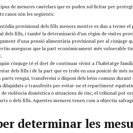
tipus de mesures cautelars que es poden sol·licitar per protegir
s casos són les següents:
ustòdia provisional dels fills menors mentre es duu a terme el 
gal dels fills, i també la determinació d’un règim de visites prov
ament d’una pensió alimentària provisional per al cònjuge qu
ectiu assegurar que la part econòmicament més vulnerable ting
.
uin cònjuge té el dret de continuar vivint a l’habitatge famili
star dels fills i de la part que es trobi en una posició de més n
s parts vengui, transfereixi o disposi dels béns comuns durant 
 dilapidats o transferits per evitar-ne el repartiment equitati
 de violència domèstica o situacions de risc, el tribunal pot 
arts o dels fills. Aquestes mesures tenen com a objectiu salvagu
 per determinar les mesu