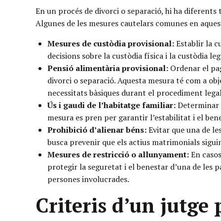
En un procés de divorci o separació, hi ha diferents 
Algunes de les mesures cautelars comunes en aquest
Mesures de custòdia provisional:
Establir la c
decisions sobre la custòdia física i la custòdia le
Pensió alimentària provisional:
Ordenar el pag
divorci o separació. Aquesta mesura té com a obj
necessitats bàsiques durant el procediment legal
Ús i gaudi de l’habitatge familiar:
Determinar q
mesura es pren per garantir l’estabilitat i el bene
Prohibició d’alienar béns:
Evitar que una de le
busca prevenir que els actius matrimonials siguin
Mesures de restricció o allunyament:
En casos
protegir la seguretat i el benestar d’una de les p
persones involucrades.
Criteris d’un jutge