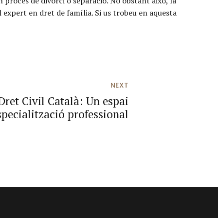
n procés de divorci o separació. No obstant això, la
 expert en dret de família. Si us trobeu en aquesta
NEXT
Dret Civil Català: Un espai
specialització professional