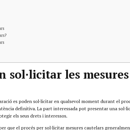
ars
ars?
ars
 sol·licitar les mesures
paració es poden sol·licitar en qualsevol moment durant el pr
ntència definitiva. La part interessada pot presentar una sol·
tegir els seus drets i interessos.
aber que el procés per sol·licitar mesures cautelars generalmen