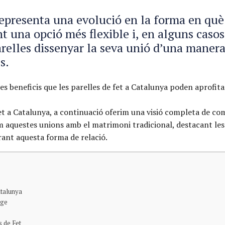
representa una evolució en la forma en què 
nt una opció més flexible i, en alguns cas
relles dissenyar la seva unió d’una manera 
s.
s beneficis que les parelles de fet a Catalunya poden aprofitar
 fet a Catalunya, a continuació oferim una visió completa de c
questes unions amb el matrimoni tradicional, destacant les di
rant aquesta forma de relació.
atalunya
tge
s de Fet