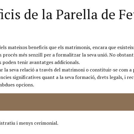
cis de la Parella de Fe
dels mateixos beneficis que els matrimonis, encara que existei
un procés més senzill per a formalitzar la seva unió. No obstan
is poden tenir avantatges addicionals.
ar la seva relació a través del matrimoni o constituir-se com 
ncies significatives quant a la seva formació, drets legals, i 
 ambdues opcions.
stratiu i menys cerimonial.