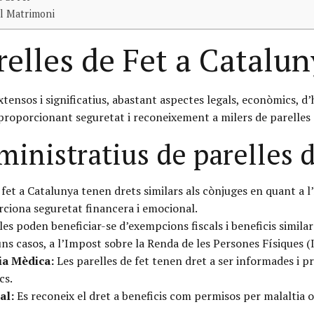
al Matrimoni
relles de Fet a Catalu
extensos i significatius, abastant aspectes legals, econòmics, d’
proporcionant seguretat i reconeixement a milers de parelles a
ministratius de parelles 
 fet a Catalunya tenen drets similars als cònjuges en quant a 
orciona seguretat financera i emocional.
es poden beneficiar-se d’exempcions fiscals i beneficis simila
ns casos, a l’Impost sobre la Renda de les Persones Físiques (
ia Mèdica:
Les parelles de fet tenen dret a ser informades i p
cs.
al:
Es reconeix el dret a beneficis com permisos per malaltia o