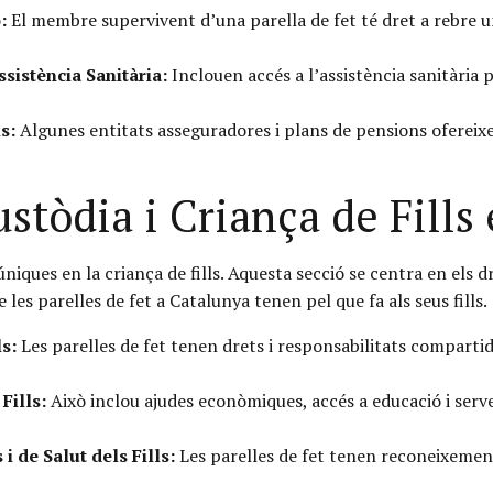
:
El membre supervivent d’una parella de fet té dret a rebre un
sistència Sanitària:
Inclouen accés a l’assistència sanitària p
s:
Algunes entitats asseguradores i plans de pensions ofereixe
stòdia i Criança de Fills 
niques en la criança de fills. Aquesta secció se centra en els d
 les parelles de fet a Catalunya tenen pel que fa als seus fills.
ls:
Les parelles de fet tenen drets i responsabilitats compartides
Fills:
Això inclou ajudes econòmiques, accés a educació i serve
 de Salut dels Fills:
Les parelles de fet tenen reconeixement