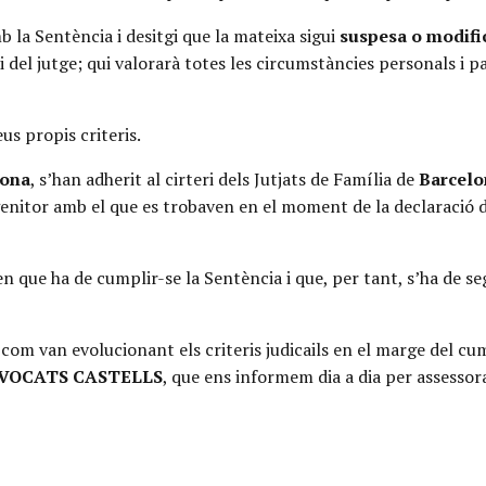
 la Sentència i desitgi que la mateixa sigui
suspesa o modifi
i del jutge; qui valorarà totes les circumstàncies personals i pa
us propis criteris.
gona
, s’han adherit al cirteri dels Jutjats de Família de
Barcelo
ogenitor amb el que es trobaven en el moment de la declaració 
en que ha de cumplir-se la Sentència i que, per tant, s’ha de seg
e com van evolucionant els criteris judicails en el marge del c
DVOCATS CASTELLS
, que ens informem dia a dia per assessor