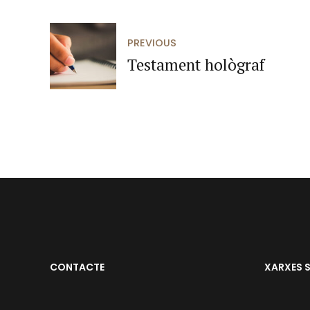
PREVIOUS
Testament hològraf
CONTACTE
XARXES 