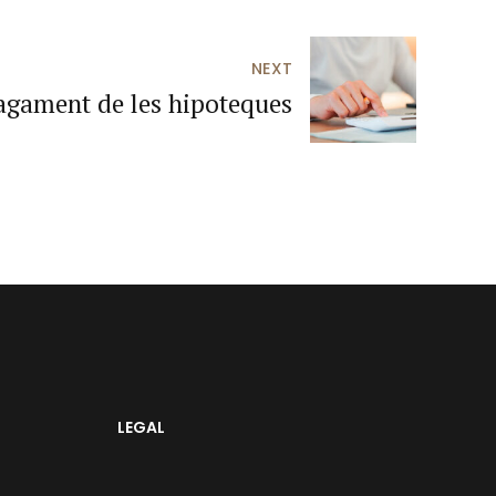
NEXT
agament de les hipoteques
LEGAL