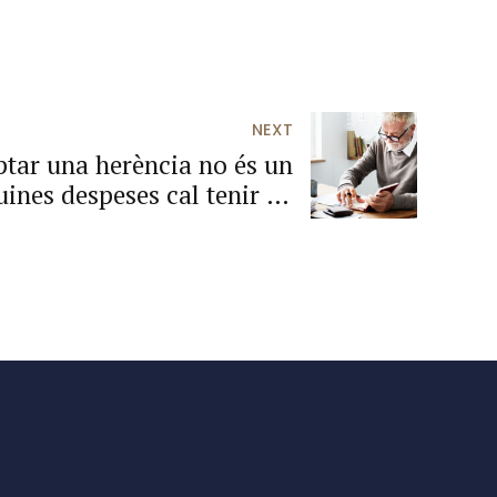
NEXT
tar una herència no és un
ines despeses cal tenir en
compte a Catalunya?