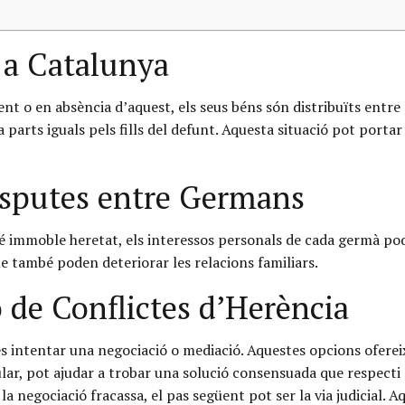
 a Catalunya
 o en absència d’aquest, els seus béns són distribuïts entre e
a parts iguals pels fills del defunt. Aquesta situació pot port
isputes entre Germans
 immoble heretat, els interessos personals de cada germà pode
ue també poden deteriorar les relacions familiars.
ó de Conflictes d’Herència
s intentar una negociació o mediació. Aquestes opcions oferei
cular, pot ajudar a trobar una solució consensuada que respecti e
 la negociació fracassa, el pas següent pot ser la via judicia