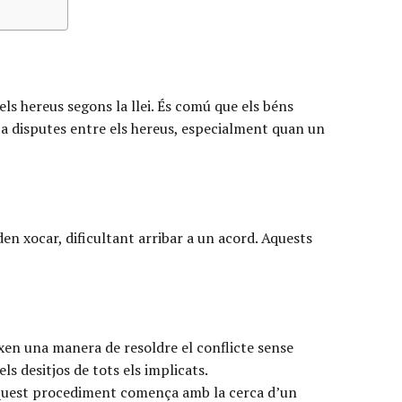
ls hereus segons la llei. És comú que els béns
ar a disputes entre els hereus, especialment quan un
n xocar, dificultant arribar a un acord. Aquests
xen una manera de resoldre el conflicte sense
ls desitjos de tots els implicats.
l. Aquest procediment comença amb la cerca d’un