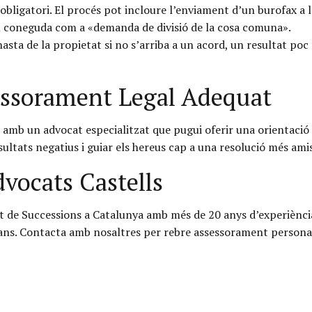
 obligatori. El procés pot incloure l’enviament d’un burofax a l
l coneguda com a «demanda de divisió de la cosa comuna».
asta de la propietat si no s’arriba a un acord, un resultat po
essorament Legal Adequat
 amb un advocat especialitzat que pugui oferir una orientació d
ltats negatius i guiar els hereus cap a una resolució més amist
vocats Castells
ret de Successions a Catalunya amb més de 20 anys d’experiènci
ans. Contacta amb nosaltres per rebre assessorament personali