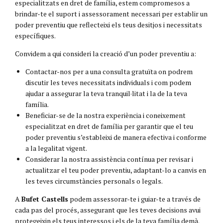
especialitzats en dret de família, estem compromesos a
brindar-te el suport i assessorament necessari per establir un
poder preventiu que reflecteixi els teus desitjos i necessitats
específiques.
Convidem a qui consideri la creació d’un poder preventiu a:
Contactar-nos per a una consulta gratuïta on podrem
discutir les teves necessitats individuals i com podem
ajudar a assegurar la teva tranquil·litat i la de la teva
família.
Beneficiar-se de la nostra experiència i coneixement
especialitzat en dret de família per garantir que el teu
poder preventiu s’estableixi de manera efectiva i conforme
a la legalitat vigent.
Considerar la nostra assistència contínua per revisar i
actualitzar el teu poder preventiu, adaptant-lo a canvis en
les teves circumstàncies personals o legals.
A
Bufet Castells
podem assessorar-te i guiar-te a través de
cada pas del procés, assegurant que les teves decisions avui
protegeixin els teus interessos i els de la teva família demà.