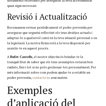
documents rellevants per assegurar la seva accessibilitat
quan sigui necessari.
Revisió i Actualització
Recomanem revisar periòdicament el poder preventiu per
assegurar que segueixi reflectint els teus desitjos actuals i
adaptar-lo a qualsevol canvi en la teva situació personal o en
la legislació. La nostra firma està a la teva disposició per
assistir-te en aquest procés.
A
Bufet Castells
, el nostre objectiu és brindar-te la
tranquil·litat de saber que els teus assumptes estaran ben
cuidats, fins i tot si no pots gestionar-los personalment. Per
més informació sobre com podem ajudar-te a establir un
poder preventiu,
contacta’ns
avui mateix.
Exemples
d’aplicació del