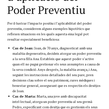
Poder Preventiu
Per il·lustrar l’impacte positiu i l’aplicabilitat del poder
preventiu, considerem alguns exemples hipotètics que
reflexen situacions en les quals aquesta eina legal pot
resultar especialment beneficiosa:
Cas de Joan:
Joan, de 70 anys, diagnosticat amb una
malaltia degenerativa, decideix atorgar un poder preventiu
a la seva filla Ana. Estableix que aquest poder s’active
quan ell no pugui gestionar els seus assumptes a causa de
la seva condició. Anys després, la malaltia avança, i Ana,
seguint les instruccions detallades del seu pare, pren
decisions clau sobre el seu patrimoni, cures mèdiques i
benestar general, assegurant que es respectin els desitjos
de Joan.
Cas de Marta:
Marta, una jove amb discapacitat
intel·lectual, atorga un poder preventiu al seu germà
Pedro, especificant com desitja que es gestionin els seus