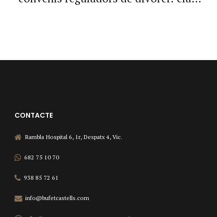
legals
CONTACTE
Rambla Hospital 6, 1r, Despatx 4, Vic.
682 75 10 70
938 85 72 61
info@bufetcastells.com