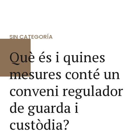
SIN CATEGORÍA
Què és i quines
mesures conté un
conveni regulador
de guarda i
custòdia?