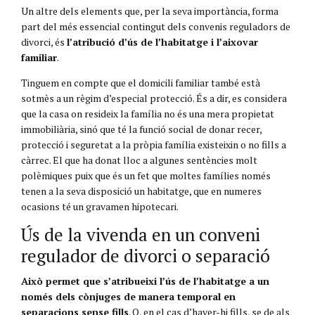
Un altre dels elements que, per la seva importància, forma
part del més essencial contingut dels convenis reguladors de
divorci, és
l’atribució d’ús de l’habitatge i l’aixovar
familiar
.
Tinguem en compte que el domicili familiar també està
sotmès a un règim d’especial protecció. És a dir, es considera
que la casa on resideix la família no és una mera propietat
immobiliària, sinó que té la funció social de donar recer,
protecció i seguretat a la pròpia família existeixin o no fills a
càrrec. El que ha donat lloc a algunes sentències molt
polèmiques puix que és un fet que moltes famílies només
tenen a la seva disposició un habitatge, que en numeres
ocasions té un gravamen hipotecari.
Ús de la vivenda en un conveni
regulador de divorci o separació
Això permet que s’atribueixi l’ús de l’habitatge a un
només dels cònjuges de manera temporal en
separacions sense fills
. O, en el cas d’haver-hi fills, se de als