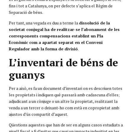
fins i tot a Catalunya, on per defecte s’aplica el Règim de
Separació de béns.
Per tant, una vegada es duu a terme la
dissolució de la
societat conjugal ha de realitzar-se l’abonament de les
corresponents compensacions establint un Pla
Econòmic com a apartat separat en el Conveni
Regulador amb la forma de divisió
.
L’inventari de béns de
guanys
Per a això, es fa un document d’inventari on es descriuen totes
les propietats i indiquen què passarà amb cadascuna d’elles;
adjudicant a un cònjuge o un altre la propietat, realitzant la
venda a un tercer o deixant-ho com està en copropietat amb
ajustos d’ús compartit d’aquest.
Qüestions aquestes que han de ser en alguns casos estudiats a
nivell fiscal a fi d’evitar que causi un impacte indesitjat en les