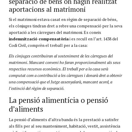
separació de béns on hagin realitzat
aportacions al matrimoni
Si el matrimoni estava casat en règim de separació de béns,
els cònjuges tindran dret a rebre una compensació per la seva
aportació a les càrregues del matrimoni. Es coneix
indemnització compensatòria
i es recull en l’art. 1438 del
Codi Civil, comprèn el treball per a la casa:
Els cònjuges contribuiran al sosteniment de les càrregues del
matrimoni. Mancant conveni ho faran proporcionalment als seus
respectius recursos econòmics. El treball per a la casa serà
computat com a contribució a les càrregues i donarà dret a obtenir
una compensació que el Jutge assenyalarà, mancant acord, a
l’extinció del règim de separació.
La pensió alimentícia o pensió
d’aliments
La pensió d’aliments d’altra banda és la prestació a satisfer
als fills per al seu manteniment, habitació, vestit, assistència