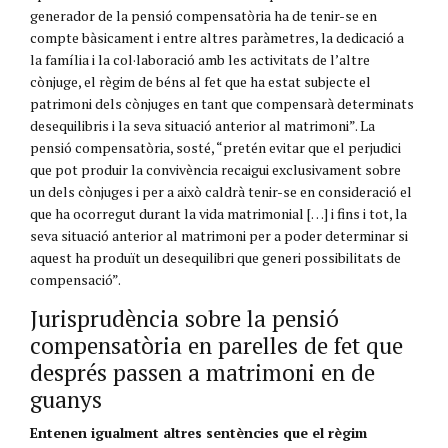
generador de la pensió compensatòria ha de tenir-se en
compte bàsicament i entre altres paràmetres, la dedicació a
la família i la col·laboració amb les activitats de l’altre
cònjuge, el règim de béns al fet que ha estat subjecte el
patrimoni dels cònjuges en tant que compensarà determinats
desequilibris i la seva situació anterior al matrimoni”. La
pensió compensatòria, sosté, “pretén evitar que el perjudici
que pot produir la convivència recaigui exclusivament sobre
un dels cònjuges i per a això caldrà tenir-se en consideració el
que ha ocorregut durant la vida matrimonial […] i fins i tot, la
seva situació anterior al matrimoni per a poder determinar si
aquest ha produït un desequilibri que generi possibilitats de
compensació”.
Jurisprudència sobre la pensió
compensatòria en parelles de fet que
després passen a matrimoni en de
guanys
Entenen igualment altres sentències que el règim