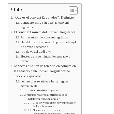
+ Info
¿Que és el conveni Regulador?: Definició
Contracte entre cònjuges: El conveni
regulador
El contingut mínim del Conveni Regulador
Particularitats del conveni regulador
Llei del divorci express: Un procés més àgil
de divorci i separació
Article 90 del Codi Civil
Efectes de la sentència de separació o
divorci
Aspectes que han de tenir-se en compte en
la redacció d’un Conveni Regulador de
divorci o separació
Les mesures relatives a les càrregues
matrimonials
L’inventari de béns de guanys
Mesures relatives a l’atribució dus de
l’habitatge i l’aixovar familiar
Ús de la vivenda en un conveni regulador
de divorci o separació
Mesures relatives a pensions i
indemnitzacions en divorcis i searacions