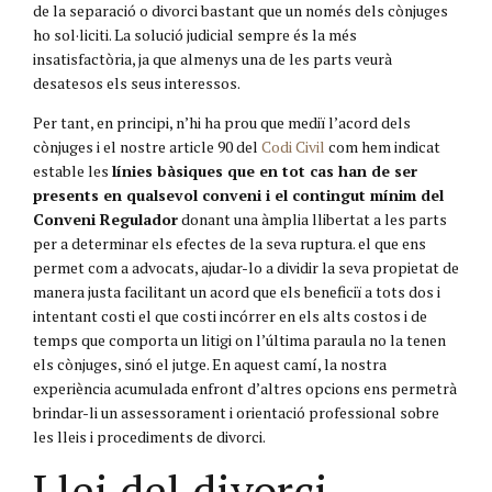
de la separació o divorci bastant que un només dels cònjuges
ho sol·liciti. La solució judicial sempre és la més
insatisfactòria, ja que almenys una de les parts veurà
desatesos els seus interessos.
Per tant, en principi, n’hi ha prou que mediï l’acord dels
cònjuges i el nostre article 90 del
Codi Civil
com hem indicat
estable les
línies bàsiques que en tot cas han de ser
presents en qualsevol conveni i el contingut mínim del
Conveni Regulador
donant una àmplia llibertat a les parts
per a determinar els efectes de la seva ruptura. el que ens
permet com a advocats, ajudar-lo a dividir la seva propietat de
manera justa facilitant un acord que els beneficiï a tots dos i
intentant costi el que costi incórrer en els alts costos i de
temps que comporta un litigi on l’última paraula no la tenen
els cònjuges, sinó el jutge. En aquest camí, la nostra
experiència acumulada enfront d’altres opcions ens permetrà
brindar-li un assessorament i orientació professional sobre
les lleis i procediments de divorci.
Llei del divorci