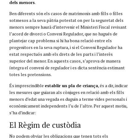
dels menors
.
Ben diferents són els casos de matrimonis amb fills o filles
sotmesos a la seva pàtria potestat on per la seguretat dels
menors sempre haurà d’intervenir el Ministeri Fiscal revisant
l’acord de divorci o Conveni Regulador, que no hagués de
plantejar cap problema si hi ha bona relació entre els
progenitors en la seva ruptura, i si el Conveni Regulador ha
estat respectuós amb els drets de les parts i l’interès
superior del menor. En aquests casos, s’aprova de manera
íntegra el conveni de regulador i es dicta sentència estimant
totes les pretensions.
És imprescindible
establir un pla de criança
, és a dir, indicar
les mesures que guiaran als cònjuges en relació amb els fills
menors d’edat una vegada es duguin a terme vides personals i
econòmicament independents l’u de l’altre. Per aquest motiu,
s’ha d’indicar:
El Règim de custòdia
No podem obviar les obligacions que tenen tots els