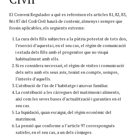
El Conveni Regulador a què es refereixen els articles 81, 82, 83,
86 i 87 del Codi Civil haurà de contenir, almenys i sempre que
fossin aplicables, els següents extrems:
La cura dels fills subjectes a la pàtria potestat de tots dos,
l’exercici d’aquesta i, en el seu cas, el règim de comunicació
i estada dels fills amb el progenitor que no visqui
habitualment amb ells.
Si es considera necessari, el règim de visites i comunicació
dels néts amb els seus avis, tenint en compte, sempre,
l’interès d’aquells.
L’atribució de l’ús de l’habitatge i aixovar familiar.
La contribució a les càrregues del matrimoni i aliments,
així com les seves bases d’actualització i garanties en el
seu cas.
La liquidació, quan escaigui, del règim econòmic del
matrimoni.
La pensió que conforme a l’article 97 correspongués
satisfer, en el seu cas, a un dels cònjuges.