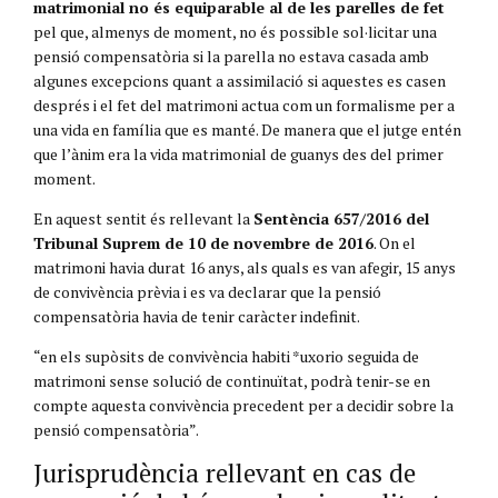
matrimonial no és equiparable al de les parelles de fet
pel que, almenys de moment, no és possible sol·licitar una
pensió compensatòria si la parella no estava casada amb
algunes excepcions quant a assimilació si aquestes es casen
després i el fet del matrimoni actua com un formalisme per a
una vida en família que es manté. De manera que el jutge entén
que l’ànim era la vida matrimonial de guanys des del primer
moment.
En aquest sentit és rellevant la
Sentència 657/2016 del
Tribunal Suprem de 10 de novembre de 2016
. On el
matrimoni havia durat 16 anys, als quals es van afegir, 15 anys
de convivència prèvia i es va declarar que la pensió
compensatòria havia de tenir caràcter indefinit.
“en els supòsits de convivència habiti *uxorio seguida de
matrimoni sense solució de continuïtat, podrà tenir-se en
compte aquesta convivència precedent per a decidir sobre la
pensió compensatòria”.
Jurisprudència rellevant en cas de