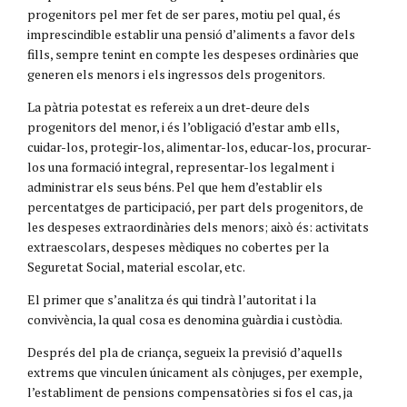
progenitors pel mer fet de ser pares, motiu pel qual, és
imprescindible establir una pensió d’aliments a favor dels
fills, sempre tenint en compte les despeses ordinàries que
generen els menors i els ingressos dels progenitors.
La pàtria potestat es refereix a un dret-deure dels
progenitors del menor, i és l’obligació d’estar amb ells,
cuidar-los, protegir-los, alimentar-los, educar-los, procurar-
los una formació integral, representar-los legalment i
administrar els seus béns. Pel que hem d’establir els
percentatges de participació, per part dels progenitors, de
les despeses extraordinàries dels menors; això és: activitats
extraescolars, despeses mèdiques no cobertes per la
Seguretat Social, material escolar, etc.
El primer que s’analitza és qui tindrà l’autoritat i la
convivència, la qual cosa es denomina guàrdia i custòdia.
Després del pla de criança, segueix la previsió d’aquells
extrems que vinculen únicament als cònjuges, per exemple,
l’establiment de pensions compensatòries si fos el cas, ja