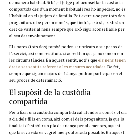
de manera habitual. Si bé, el Jutge pot aconsellar la custòdia
compartida des d’un moment habitual i res ho impedeix, no és
l’habitual en els jutjats de família. Pot exercir-se per tots dos
progenitors o bé per un només, que tindrà, això sí, existirà un
dret de visites al nens sempre que això sigui aconsellable per
al seu desenvolupament.
Els pares (tots dos) també poden ser privats o suspesos de
l’exercici, així com restituïts si acrediten que ja no concorren
les circumstàncies. En aquest sentit, noti’s que
els nens tenen
dret a ser sentits referent a les mesures acordades
. De fet,
sempre que siguin majors de 12 anys podran participar en el
seu procés de determinació.
El supòsit de la custòdia
compartida
Per a fixar una custòdia compartida cal atendre a com és el dia
a dia dels fills en comú, així com el dels progenitors, ja que la
finalitat d’establir un pla de criança per als menors, aquest
que la seva vida es vegi el menys alterada possible. En aquest