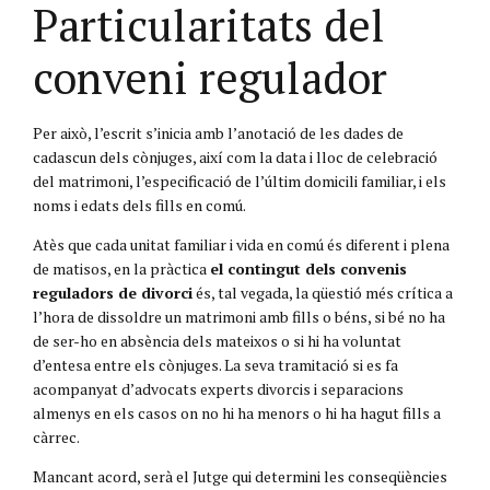
Particularitats del
conveni regulador
Per això, l’escrit s’inicia amb l’anotació de les dades de
cadascun dels cònjuges, així com la data i lloc de celebració
del matrimoni, l’especificació de l’últim domicili familiar, i els
noms i edats dels fills en comú.
Atès que cada unitat familiar i vida en comú és diferent i plena
de matisos, en la pràctica
el contingut dels convenis
reguladors de divorci
és, tal vegada, la qüestió més crítica a
l’hora de dissoldre un matrimoni amb fills o béns, si bé no ha
de ser-ho en absència dels mateixos o si hi ha voluntat
d’entesa entre els cònjuges. La seva tramitació si es fa
acompanyat d’advocats experts divorcis i separacions
almenys en els casos on no hi ha menors o hi ha hagut fills a
càrrec.
Mancant acord, serà el Jutge qui determini les conseqüències