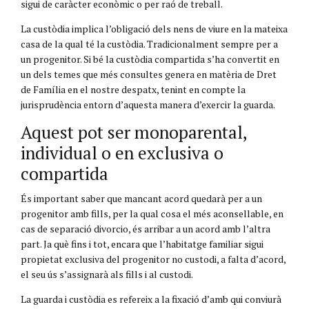
sigui de caràcter econòmic o per raó de treball.
La custòdia implica l’obligació dels nens de viure en la mateixa
casa de la qual té la custòdia. Tradicionalment sempre per a
un progenitor. Si bé la custòdia compartida s’ha convertit en
un dels temes que més consultes genera en matèria de Dret
de Família en el nostre despatx, tenint en compte la
jurisprudència entorn d’aquesta manera d’exercir la guarda.
Aquest pot ser monoparental,
individual o en exclusiva o
compartida
És important saber que mancant acord quedarà per a un
progenitor amb fills, per la qual cosa el més aconsellable, en
cas de separació divorcio, és arribar a un acord amb l’altra
part. Ja què fins i tot, encara que l’habitatge familiar sigui
propietat exclusiva del progenitor no custodi, a falta d’acord,
el seu ús s’assignarà als fills i al custodi.
La guarda i custòdia es refereix a la fixació d’amb qui conviurà