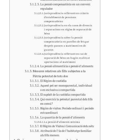
La pensió compensatòria en un conveni
regulador
Jurisprudència rellevant en criteris
d’establiment de pensions
compensatòries
Jurisprudència en els casos de divorcis
i separacions en règim de separació de
béns
Jurisprudència sobre la pensió
compensatòria en parelles de fet que
després passen a matrimoni en de
guanys
Jurisprudència rellevant en cas de
separació de béns on hagin realitzat
aportacions al matrimoni
La pensió alimentícia o pensió d’aliments
Mesures relatives als fills subjectes a la
Pàtria potestat de tots dos
El Règim de custòdia
Aquest pot ser monoparental, individual
o en exclusiva o compartida
El supòsit de la custòdia compartida
Qui exercirà la potestat parental dels fills
en comú?
Règim de visites: Període ordinari i període
extraordinari
La quantia de la pensió d’aliments
La pensió d’aliments mínima
El Règim de Visites i Comunicació dels néts
Atribució de l’ús de l’habitatge familiar
als fills menors