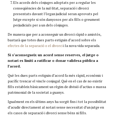
Els acords dels cònjuges adoptats per a regular les
conseqüències de la nul·litat, separació i divorci
presentats davant l’òrgan judicial seran aprovats pel
Jutge excepte si són danyosos per als fills o greument
perjudicials per a un dels cònjuges.
De manera que per a aconseguir un divorci ràpid o amistós,
bastarà que totes dues parts estiguin d’acord sobre els
efectes de la separació o el divorci
i la nova vida separada.
Si s’aconsegueix un acord sense reserves, el jutge o
notari es limiti a ratificar o donar validesa pública a
l’acord.
Què les dues parts estiguin d’acord fa més ràpid, econòmic i
pacífic trencar el vincle conjugal. Què en el cas de no existir
fills estableix bàsicament un règim de divisió d’actius o massa
patrimonial de la societat a guanys.
Igualment en els últims anys ha sorgit fins i tot la possibilitat
d’acudir directament al notari sense necessitat d’un jutge en
els casos de separació i divorci sense béns ni fills.