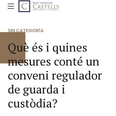
SIN CATEGORÍA
Què és i quines
mesures conté un
conveni regulador
de guarda i
custòdia?