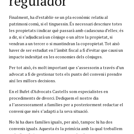
regulador
Finalment, ha d’establir-se un pla econòmic relatiu al
patrimoni comú, si el tinguessin. És necessari descriure totes
les propietats i indicar què passarà amb cadascuna d’elles; és
a dir, si s’adjudicarà un cònjuge o un altre la propietat, si
vendran a un tercer o si mantindran la copropietat. Tot això
haver de ser estudiat en l’àmbit fiscal a fi d’evitar que causi un
impacte indesitjat en les economies dels cònjuges.
Per tot això, és molt important que s’assessorin a través d’un
advocat a fi de gestionar tots els punts del conveni i prendre
així les millors decisions.
En el Bufet d’Advocats Castells som especialistes en
procediments de divorci. Dediquem el nostre dia
a l’assessorament a famílies per a posteriorment redactar el
conveni que més s’adapti a la seva situació.
No hi ha dues famílies iguals, per això, tampoc hi ha dos
convenis iguals. Aquesta és la primícia amb la qual treballem