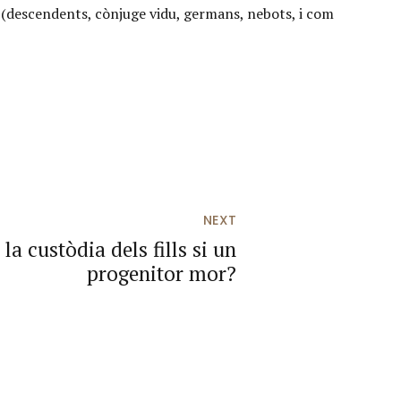
ls (descendents, cònjuge vidu, germans, nebots, i com
NEXT
la custòdia dels fills si un
progenitor mor?