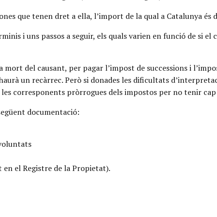
nes que tenen dret a ella, l’import de la qual a Catalunya és d
inis i uns passos a seguir, els quals varien en funció de si el
la mort del causant, per pagar l’impost de successions i l’impo
 haurà un recàrrec. Però si donades les dificultats d’interpret
 les corresponents pròrrogues dels impostos per no tenir cap
a següent documentació:
 voluntats
 en el Registre de la Propietat).