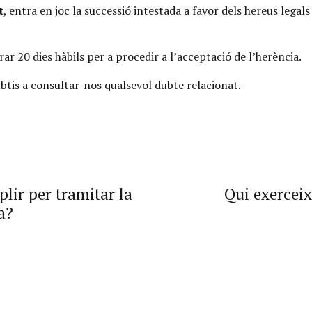
t
, entra en joc la successió intestada a favor dels hereus lega
ar 20 dies hàbils per a procedir a l’acceptació de l’herència.
tis a consultar-nos qualsevol dubte relacionat.
lir per tramitar la
Qui exerceix 
a?