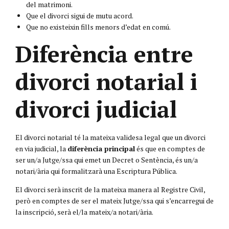
del matrimoni.
Que el divorci sigui de mutu acord.
Que no existeixin fills menors d’edat en comú.
Diferència entre
divorci notarial i
divorci judicial
El divorci notarial té la mateixa validesa legal que un divorci
en via judicial, la
diferència principal
és que en comptes de
ser un/a Jutge/ssa qui emet un Decret o Sentència, és un/a
notari/ària qui formalitzarà una Escriptura Pública.
El divorci serà inscrit de la mateixa manera al Registre Civil,
però en comptes de ser el mateix Jutge/ssa qui s’encarregui de
la inscripció, serà el/la mateix/a notari/ària.