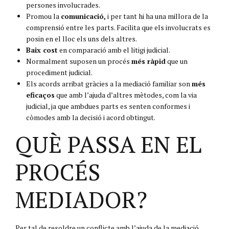
persones involucrades.
Promou la
comunicació,
i per tant hi ha una millora de la
comprensió entre les parts. Facilita que els involucrats es
posin en el lloc els uns dels altres.
Baix cost
en comparació amb el litigi judicial.
Normalment suposen un procés
més ràpid
que un
procediment judicial.
Els acords arribat gràcies a la mediació familiar son
més
eficaços
que amb l’ajuda d’altres mètodes, com la via
judicial, ja que ambdues parts es senten conformes i
còmodes amb la decisió i acord obtingut.
QUÈ PASSA EN EL
PROCÉS
MEDIADOR?
Per tal de resoldre un conflicte amb l’ajuda de la mediació,