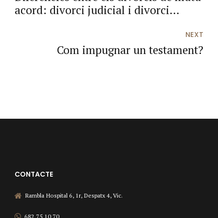
acord: divorci judicial i divorci
exprés
NEXT
Com impugnar un testament?
CONTACTE
Rambla Hospital 6, 1r, Despatx 4, Vic.
682 75 10 70