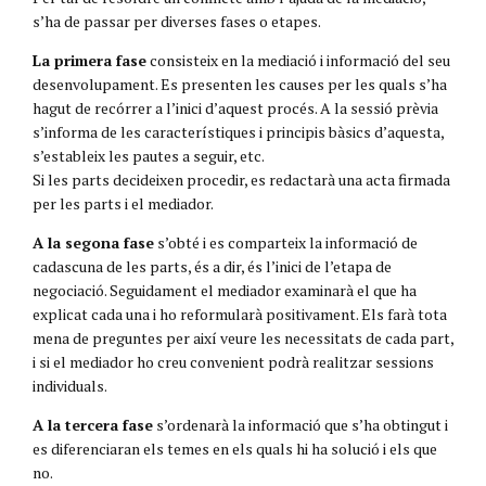
s’ha de passar per diverses fases o etapes.
La primera fase
consisteix en la mediació i informació del seu
desenvolupament. Es presenten les causes per les quals s’ha
hagut de recórrer a l’inici d’aquest procés. A la sessió prèvia
s’informa de les característiques i principis bàsics d’aquesta,
s’estableix les pautes a seguir, etc.
Si les parts decideixen procedir, es redactarà una acta firmada
per les parts i el mediador.
A la segona fase
s’obté i es comparteix la informació de
cadascuna de les parts, és a dir, és l’inici de l’etapa de
negociació. Seguidament el mediador examinarà el que ha
explicat cada una i ho reformularà positivament. Els farà tota
mena de preguntes per així veure les necessitats de cada part,
i si el mediador ho creu convenient podrà realitzar sessions
individuals.
A la tercera fase
s’ordenarà la informació que s’ha obtingut i
es diferenciaran els temes en els quals hi ha solució i els que
no.